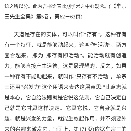
(
《牟宗
统之所以分。此为吾书诠表此期学术之中心观念。
三先生全集》第
5
卷，第
62
－
63
页
)
天道是存在的实体，可以叫作“
存有
”
。这种存有
有一个特征，就是能够动起来，这叫作
“
活动
”
。两方
面合起来，即为
“
即存有即活动
”
。能活动就有创造
力，能够直接产生道德，这是最理想的。反之，如果
一种存有不能动起来，就叫作
“
只存有不活动
”
。牟宗
三还用
“
兴发力
”
这个用语来表达这层意思
:“
此意志就
是本心。它自给法则就是它悦这法则，它自己决定自
己就是它甘愿这样决定。它愿它悦，它自身就是兴
趣，就是兴发的力量，就能生效起作用，并不须要外
来的兴趣来激发它。
”(
同上，第
171
页
)
依据牟宗三的