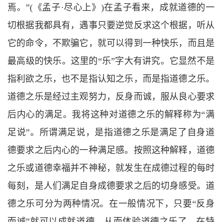
焉。
”(
《孟子
·
尽心上》
)
在孟子看来，成就道德的一
切根据我都具有，遇事只要逆觉反求这个根据，听从
它的命令，不欺骗它，就可以得到一种快乐，而且是
最高级的快乐。这里的
“
乐
”
字大有讲究。它显然不是
指利欲之乐，也不是指认知之乐，而是指道德之乐。
道德之乐是经过主观努力，反身而诚，服从良心要求
后内心的满足。我将这种对道德之乐的解释称为
“
满
足说
”
。所谓满足说，是指道德之乐是满足了自身道
德要求之后内心的一种满足感。按照这种解释，道德
之乐或道德幸福并不神秘，就发生在成德过程的每时
每刻，是人们满足自身成德要求之后的切身感受。道
德之乐可分为两种情况。在一般情况下，只要
“
反身
而诚
”
就可以成就道德，从而体验道德之乐了。在特