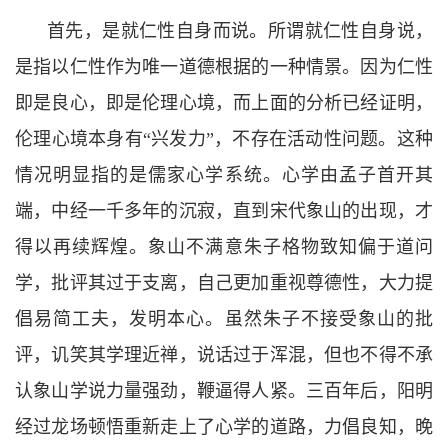
首先，是就仁性自身而说。所谓就仁性自身说，
是指以仁性作为唯一道德根据的一种情景。因为仁性
即是良心，即是伦理心境，而上面的分析已经证明，
伦理心境本身有“
兴发力
”
，不存在活动性问题。这种
情况明显指的是儒家心学系统。心学由孟子首开其
端，中经一千多年的沉寂，直到宋代象山的出现，才
得以再续辉煌。象山不满意朱子格物致知偏于道问
学，批评其过于支离，自己更加重视尊德性，大力提
倡易简工夫，发明本心。虽然朱子不接受象山的批
评，讥笑其学理近禅，说话过于浑混，但也不得不承
认象山学说力量强劲，鞭逼得人紧。三百年后，阳明
经过龙场顿悟重新走上了心学的道路，力倡良知，晚