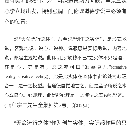
没有实际的效用。为了解决道德动力问题，牟宗三从
心学立场出发，特别强调一门伦理道德学说中必须有
心的位置
:
说“
天命流行之体
”
，乃至说
“
创生之实体
”
，是形式地
说，客观地说，说心、说神、说寂感是实际地说，内容地
说，亦是主观地说。此即明此
“
於穆不已
”
之实体不只是理，
亦是心，亦是神，总之亦可曰
“
寂感真几
”(creative
reality=creative feeling)
。此是此实体在本体宇宙论处为心理
合一、是一之模型。若道德自觉地言之，便是孟子所说之本
心或良心。心即理，此是那心理是一之模型之实践地彰著。
(
《牟宗三先生全集》第
7
卷，第
85
页
)
“
天命流行之体
”
作为创生实体，实际起作用的只