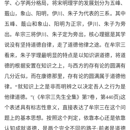
学、心学两分格局，将宋明理学的发展划分为五峰、
蕺山，象山、阳明，伊川、朱子为代表的三系。其中
五峰、蕺山和象山、阳明为正宗，伊川、朱子为旁
出。牟宗三将伊川、朱子定为旁出，核心理据是其学
说没有坚持道德自律，走了道德他律之途。在牟宗三
看来，朱子学理最明显的特点是以知识讲道德，将道
德的根据安置在知识之上，与西方的存有论的圆满有
几分近似，而在康德那里，存有论的圆满属于道德他
律。“
就知识上之是非而明辨之以决定吾人之行为是
他律道德。
”(
《牟宗三先生全集》第
7
卷，第
440
页
)
这
个表述具有标志性意义，直接表达了牟宗三在这个问
题上的基本思想。按照这个判定，依靠本心还是依靠
认知成就道德，是两个完全不同的路子
:
前者是道德