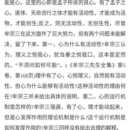
能是心。这里的心即是孟子所说的良心。有了孟子之
心，道体、天命流行之体才能有活动性，才能成为活
物，才能创生
;
反之，则无活动性，无创生性。尽管
牟宗三在这方面作了巨大努力，但有两个问题未能解
决，留了下来。第一，心为什么有活动性
?
牟宗三认
为，理义之悦我心，犹刍豢之悦我口，这本是定然
的，
“
不须问如何可能
”
。
(
《牟宗三先生全集》第
5
卷，第
168
页
)
理中有了心，心悦理义，自然就有活动
性。但心为什么能够有活动性
?
这种活动性的理由何
在
?
牟宗三并未给出具体的说明。第二，心的运行机
制是怎样的
?
牟宗三强调，有了心，理才能动起来，
但是心发挥作用的理论机制是什么
?
这个运行机制是
如何发挥作用的
?
牟宗三同样没有给出合理的解释。