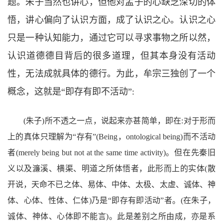
题。朱子当然也讲心，但他对孟子的心缺乏深切的体
悟，讲心偏向了认识方面，成了认识之心。认识之心
只是一种认知能力，通过它可以寻求事物之所以然，
认识道德德目背后的很多道理，但其本身没有活动
性，无法成就具体的德行。为此，牟宗三独创了一个
概念，这就是
“
即存有即不活动
”:
(
朱子
)
所不透之一点，说起来亦甚简单，即在
:
对于形而
上的真体只理解为
“
存有
”(Being
，
ontological being)
而不活动
者
(merely being but not at the same time activity)
。但在先秦旧
义以及濂溪、横渠、明道之所体悟者，此形而上的实体
(
散
开说，天命不已之体、易体、中体、太极、太虚、诚体、神
体、心体、性体、仁体
)
乃是
“
即存有即活动
”
者。
(
在朱子，
诚体、神体、心体即不能言
)
。此是差别之所由成，亦是系