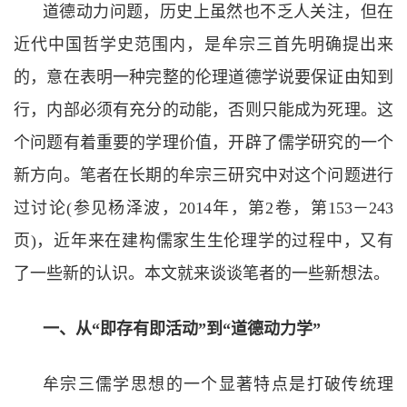
道德动力问题，历史上虽然也不乏人关注，但在
近代中国哲学史范围内，是牟宗三首先明确提出来
的，意在表明一种完整的伦理道德学说要保证由知到
行，内部必须有充分的动能，否则只能成为死理。这
个问题有着重要的学理价值，开辟了儒学研究的一个
新方向。笔者在长期的牟宗三研究中对这个问题进行
过讨论(
参见杨泽波，
2014
年，第
2
卷，第
153
－
243
页
)
，近年来在建构儒家生生伦理学的过程中，又有
了一些新的认识。本文就来谈谈笔者的一些新想法。
一、从“
即存有即活动
”
到
“
道德动力学
”
牟宗三儒学思想的一个显著特点是打破传统理