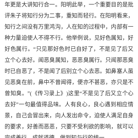
年更是大讲知行合一。阳明此举，一个重要目的是批
评朱子将知行分为二事，重知而轻行。在阳明看来，
知行之间没有万里鸿沟，人在知的过程中，内部有一
种力量迫使人不得不行。他举例说，见好色属知，好
好色属行。
“
只见那好色时已自好了，不是见了后又
立个心去好。闻恶臭属知，恶恶臭属行。只闻那恶臭
时已自恶了，不是闻了后别立个心去恶。如鼻塞人虽
见恶臭在前，鼻中不曾闻得，便亦不甚恶，亦只是不
曾知臭。
”(
《传习录上》
)
这里
“
不是见了后又立个心
去好
”
一句最值得品味。人有良心，良心遇到相应情
景，自己会冒出来，向人发出命令，迫使人满足自身
的要求，好善而恶恶，只要不受利欲的影响，就可以
完成善行，成就道德，做到知与行的统一。