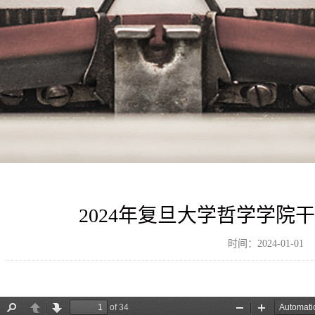
2024年复旦大学哲学学院
时间：2024-01-01