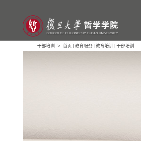
干部培训
首页
教育服务
教育培训
干部培训