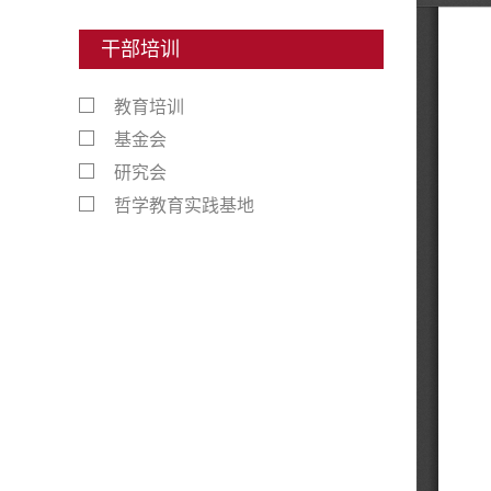
干部培训
教育培训
基金会
研究会
哲学教育实践基地