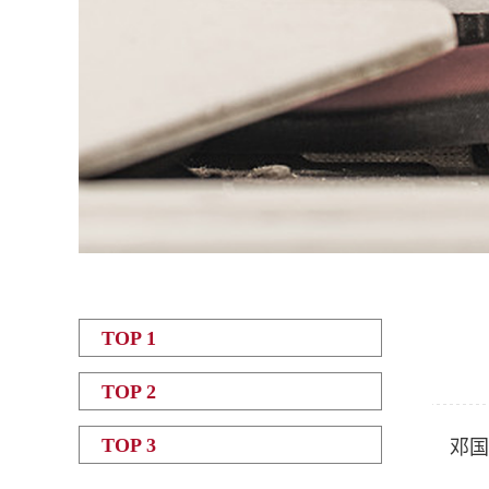
TOP 1
TOP 2
TOP 3
邓