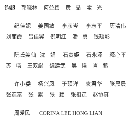
钧超
郭晓林 何益鑫
黄 晶 霍 光
纪佳妮 姜国敏
李彦岑 李志平 历清伟
刘丽霞 吕佳翼 倪明红
潘 勇
钱疏影
阮氏美仙
沈 娟
石贵姬 石永泽
释心平
苏 畅
王双彪 魏建武
吴 韬 肖 鹏
许小委 杨兴凤 于硕洋 袁君华 张晨晨
张连富
张 默 张 颖
张祖辽 赵协真
周爱民
CORINA
LEE HONG LIAN