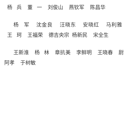
杨 兵
董 一
刘俊山
燕钦军
陈昌华
杨 军
沈金良
汪晓东
安晓红
马利雅
王 珂
王福荣
德吉央宗
杨新民
宋全生
王新淮
杨 林
章抗美
李鲜明
王晓春
尉
阿孝
于树敏