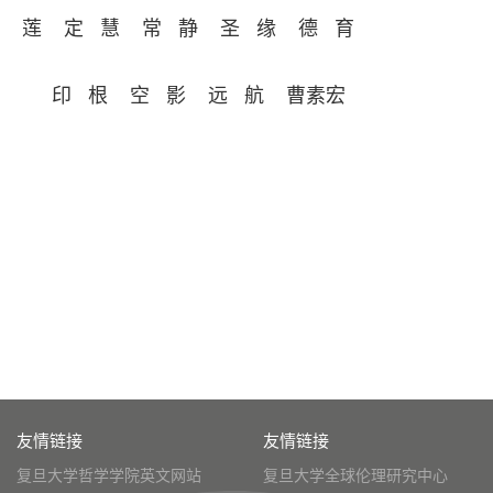
莲
定 慧
常 静
圣 缘
德 育
印 根
空 影
远 航
曹素宏
友情链接
友情链接
复旦大学哲学学院英文网站
复旦大学全球伦理研究中心