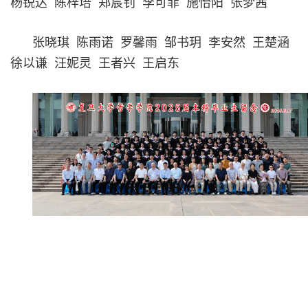
杨锐达 陈梓培 郑宸钊 李可菲 施怡阳 张梦茜
张晓琪 陈雨诺 罗馨雨 邹书玥 李安然 王楚涵
徐以谦 汪妮灵 王者兴 王启东