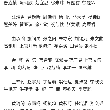
普垚祯 陈珂欣 范宜夏 徐朱玮 周露露 徐楚霏
汪浩男 尹逸昕 周佳楠 杨 帆 马天杨 杨佳妮
熊美婷 翟亚璇 余业勤 祝与忱 张莞银 高辰睿
曲承瑜 施闻禹 张之阳 朱亦宸 刘锡九 朱文曲
高驰川 上官开新 范海洋 苑嘉诚 田尹昊 张胜秋
余 烨 曾 潇 曹希亚 陈瀚睿 范子易 上官文博
李 涵 陶若玘 张 慧 赵旭纯 李翀一 国林越
王辛竹 赵宇凡 丁语萌 翁仕遠 夏诗铭 李欣悦
牛艳芳 洪宛伊 张 婷 王 楠 蔡钧天 李奕聪
黄琦懿 方雨桐 杨执堉 黄萩莳 孙培源 孙文韬