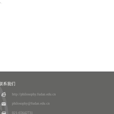
泉
联系我们
http://philosophy.fudan.edu.cn
philosophy@fudan.edu.cn
021-65642731