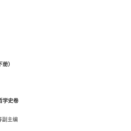
下册）
哲学史卷
等副主编