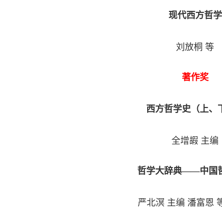
现代西方哲学
刘放桐 等
著作奖
西方哲学史（上、
全增嘏 主编
哲学大辞典——中国
严北溟 主编
潘富恩 