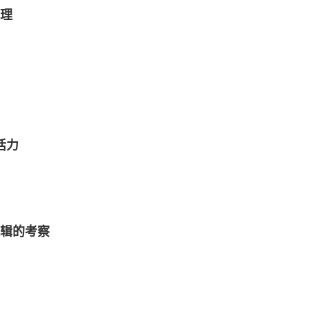
理
活力
辑的考察