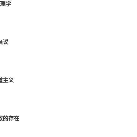
理学
刍议
道主义
教的存在