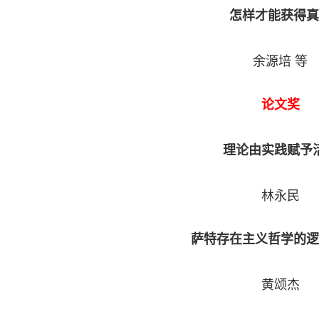
怎样才能获得真
余源培 等
论文奖
理论由实践赋予
林永民
萨特存在主义哲学的逻
黄颂杰