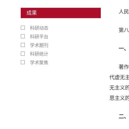
人民
成果
科研动态
第八
科研平台
学术期刊
一、
科研统计
学术聚焦
著作
代虚无
无主义
思主义
二、