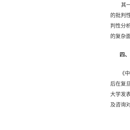
其一
的批判
判性分
的复杂
四、
《中
后在复
大学发
及咨询