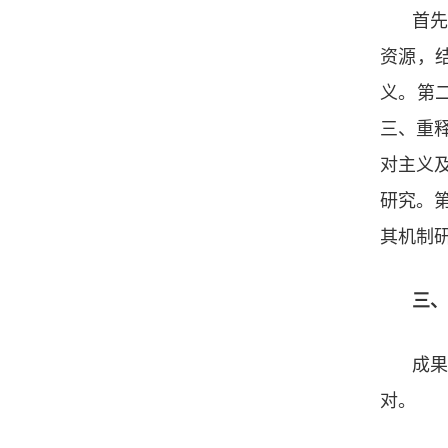
首
资源，
义。第
三、重
对主义
研究。
其机制
三、
成果
对。