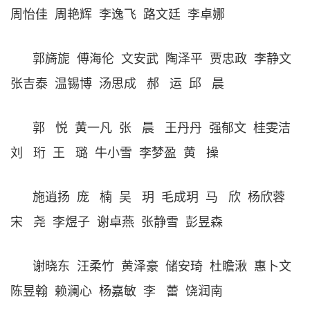
周怡佳 周艳辉 李逸飞 路文廷 李卓娜
郭旖旎 傅海伦 文安武 陶泽平 贾忠政 李静文
张吉泰 温锡博 汤思成 郝 运 邱 晨
郭 悦 黄一凡 张 晨 王丹丹 强郁文 桂雯洁
刘 珩 王 璐 牛小雪 李梦盈 黄 操
施逍扬 庞 楠 吴 玥 毛成玥 马 欣 杨欣蓉
宋 尧 李煜子 谢卓燕 张静雪 彭昱森
谢晓东 汪柔竹 黄泽豪 储安琦 杜瞻湫 惠卜文
陈昱翰 赖澜心 杨嘉敏 李 蕾 饶润南