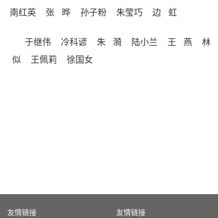
南红英 张 晔 孙子粉 朱莹巧 边 虹
于继伟 冷科谚 朱 漪 陆小兰 王 燕 林
似 王佩莉 徐国女
友情链接
友情链接