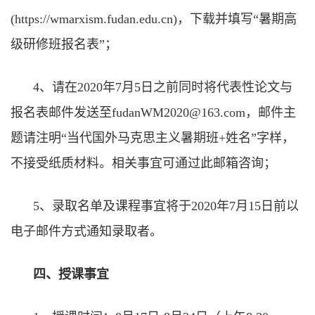
(https://wmarxism.fudan.edu.cn)
，下载并填写“暑期高
级研修班报名表”
；
4
、请在
2020
年
7
月
5
日之前同时将代表性论文与
报名表邮件发送至
fudanWM2020@163.com
，邮件主
题请注明“当代国外马克思主义暑期班
+
姓名”字样，
不接受纸质材料。相关事宜可通过此邮箱咨询；
5
、录取名单及课程事宜将于
2020
年
7
月
15
日前以
电子邮件方式通知录取者。
四、授课事宜