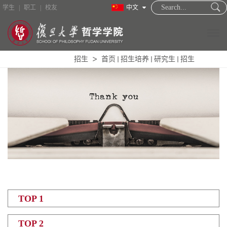
学生
|
职工
|
校友
中文
招生
首页
招生培养
研究生
招生
TOP 1
TOP 2