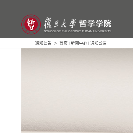
通知公告
首页
新闻中心
通知公告