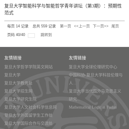
复旦大学智能科学与智能哲学青年讲坛（第3期）：预期性
范式
每页
14
记录
总共
559
记录
第一页
<<上一页
下一页>>
尾页
页码
40
/
40
跳转到
友情链接
友情链接
复旦大学哲学学院英文网站
复旦大学全球伦理研究中心
复旦大学
中国科协-复旦大学科技伦理与
复旦大学教务处
人...
复旦大学招生网
复旦大学当代国外马克思主义
复旦大学研究生院
研究...
复旦大学人文社会科学信息网
Mathematical Logic at Fudan
复旦大学外国留学生工作处
复旦大学国际合作与交流处