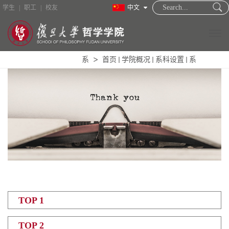
学生
|
职工
|
校友
中文
系
首页
学院概况
系科设置
系
TOP 1
TOP 2