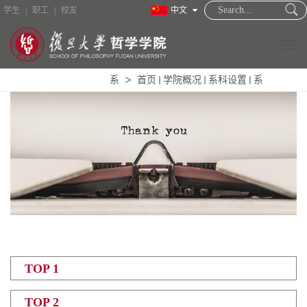
学生
|
职工
|
校友
中文
系
首页
学院概况
系科设置
系
TOP 1
TOP 2