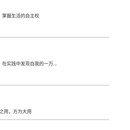
名萸：掌握生活的自主权
然：在实践中发现自我的一万...
用之用，方为大用