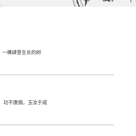
可欣：一棵肆意生长的树
吴冰洋：功不唐捐，玉汝于成