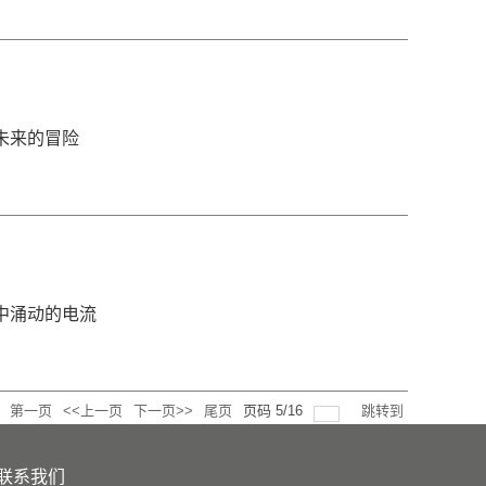
场未来的冒险
代中涌动的电流
第一页
<<上一页
下一页>>
尾页
页码
5
/
16
跳转到
联系我们