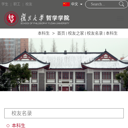
学生
|
职工
|
校友
中文
本科生
首页
校友之家
校友名录
本科生
学院概况
新闻中心
教职员工
招生培养
学术研究
国际合作
校友名录
图书资料
本科生