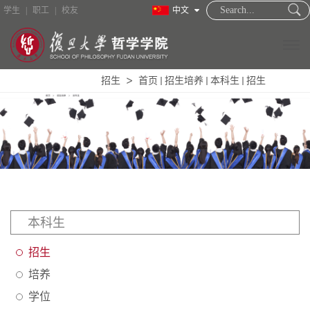
学生
|
职工
|
校友
中文
招生
首页
招生培养
本科生
招生
学院概况
新闻中心
教职员工
招生培养
本科生
学术研究
招生
国际合作
培养
图书资料
学位