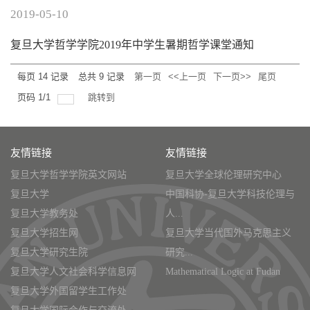
2019-05-10
复旦大学哲学学院2019年中学生暑期哲学课堂通知
每页
14
记录
总共
9
记录
第一页
<<上一页
下一页>>
尾页
页码
1
/
1
跳转到
友情链接
友情链接
复旦大学哲学学院英文网站
复旦大学全球伦理研究中心
复旦大学
中国科协-复旦大学科技伦理与
复旦大学教务处
人...
复旦大学招生网
复旦大学当代国外马克思主义
复旦大学研究生院
研究...
复旦大学人文社会科学信息网
Mathematical Logic at Fudan
复旦大学外国留学生工作处